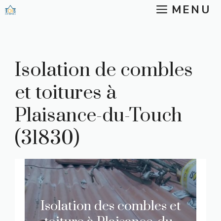
Aller
MENU
au
contenu
Isolation de combles
et toitures à
Plaisance-du-Touch
(31830)
Isolation des combles et